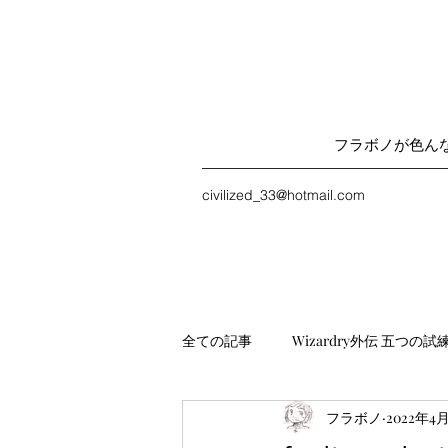
フラボノが色ん
civilized_33@hotmail.com
全ての記事
Wizardry外伝 五つの試
フラボノ
2022年4