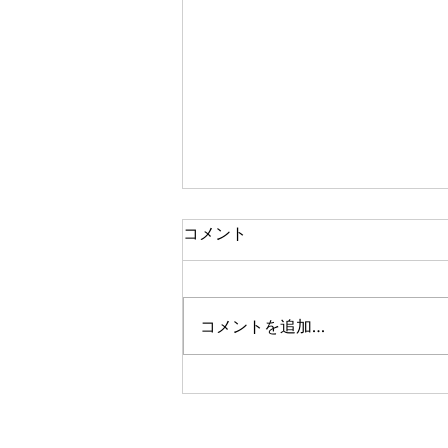
クルクルランド（DISK版）
コメント
久しぶりにnintendo classic。ク
ルクルして金塊を見つけ出す。
キッズ時代はカセット版で遊んで
コメントを追加…
いたなあ。以降はループとなる22
面クリアを目指す。 こ、これは
思ったより操作が大変だぞ。昔は
これをやってたのか！？ あっこ
のメガネの面は覚えてる！ 完成