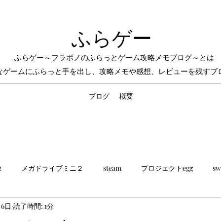
ふらゲー
ふらゲー～フラボノのふらっとゲーム攻略メモブログ～とは
なゲームにふらっと手を出し、攻略メモや感想、レビューを残すブ
ブログ
概要
練
メガドライブミニ２
steam
プロジェクトegg
sw
月6日
読了時間: 1分