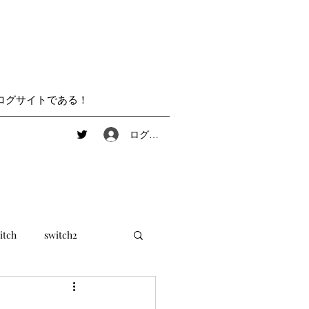
ログサイトである！
ログイン
itch
switch2