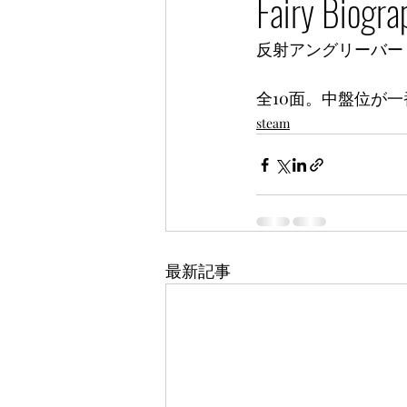
Fairy Biogr
反射アングリーバー
全10面。中盤位が
steam
最新記事