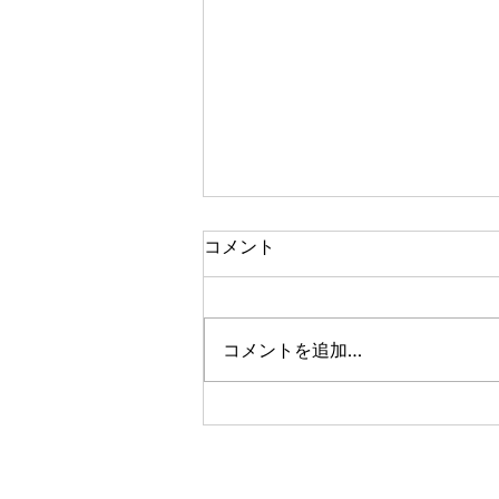
アフターイメージ
コメント
メトロイドヴァニア系アクション
RPG。 世界が広い。ストーリー
はよくわかんない。 目的地は遥
コメントを追加…
か東……本当に遥か東だあ。マジ
で広いなあこのゲーム。 ボスを
倒してスライディングを習得。こ
うやってアクション覚えて行動範
囲を広めていくのね。 ファスト
トラベルにアイテムが必要なの嫌