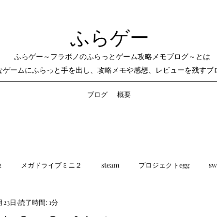
ふらゲー
ふらゲー～フラボノのふらっとゲーム攻略メモブログ～とは
なゲームにふらっと手を出し、攻略メモや感想、レビューを残すブ
ブログ
概要
練
メガドライブミニ２
steam
プロジェクトegg
sw
月23日
読了時間: 1分