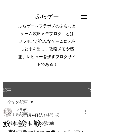
ふらゲー
ふらゲー～フラボノのふらっと
ゲーム攻略メモブログ～とは
フラボノが色んなゲームにふら
っと手を出し、攻略メモや感
想、レビューを残すブログサイ
トである！
記事
全ての記事
フラボノ
全ての記事
2025年4月19日
読了時間: 1分
鮫！鮫！鮫！
Wizardry外伝 五つの試練
東亜プランのシューティング。凄い