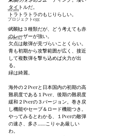
メガドライブミニ２
タイトルだ。
steam
トラトラトラのもじりらしい。
プロジェクトegg
switch
武装は３種類だが、どう考えても赤
のレーザーが強い。
switch2
欠点は敵弾が見づらいことくらい。
青も初期から攻撃範囲が広く、接近
して複数弾を撃ち込めば火力が出
る。
緑は綺麗。
海外の２Pverと日本国内の初期の高
難易度である１Pver、後期の難易度
緩和２Pverの３バージョン。巻き戻
し機能やセーブ＆ロード機能つき。
やってみるとわかる、１Pverの敵弾
の速さ、多さ……こりゃあ厳しい
わ。