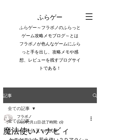
ふらゲー
ふらゲー～フラボノのふらっと
ゲーム攻略メモブログ～とは
フラボノが色んなゲームにふら
っと手を出し、攻略メモや感
想、レビューを残すブログサイ
トである！
記事
全ての記事
フラボノ
全ての記事
2025年7月22日
読了時間: 1分
魔法使いハナビィ
Wizardry外伝 五つの試練
ケモケモした花火使い２Ｄアクショ