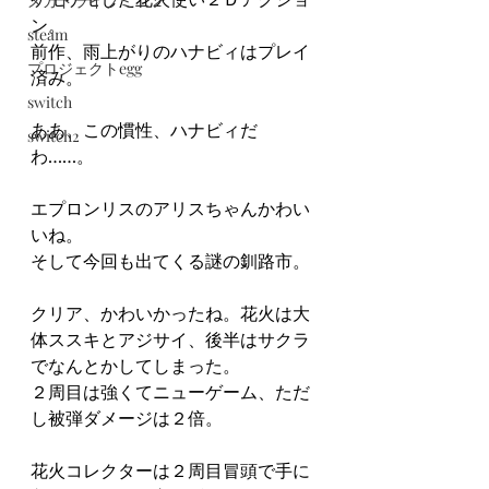
メガドライブミニ２
ン。
steam
前作、雨上がりのハナビィはプレイ
プロジェクトegg
済み。
switch
ああ、この慣性、ハナビィだ
switch2
わ……。
エプロンリスのアリスちゃんかわい
いね。
そして今回も出てくる謎の釧路市。
クリア、かわいかったね。花火は大
体ススキとアジサイ、後半はサクラ
でなんとかしてしまった。
２周目は強くてニューゲーム、ただ
し被弾ダメージは２倍。
花火コレクターは２周目冒頭で手に