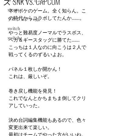
ズ SNK VS. CAPCOM
メガドライブミニ２
steam
ネオポケのゲーム。全く知らん。こ
の時代からコラボしてたんか……。
プロジェクトegg
switch
やっと難易度ノーマルでラスボス、
switch2
ベガ＆ギースタッグに勝てた……
こっちは１人なのに向こうは２人で
戦ってくるのずるいよお。
パネル１枚しか開かん！
これは、厳しいぞ。
巻き戻し機能を発見！
これでなんとかちまちま倒してクリ
アしていった。
決め台詞編集機能もあるので、色々
変更出来て楽しい。
最初はチームでやった方がいいね。