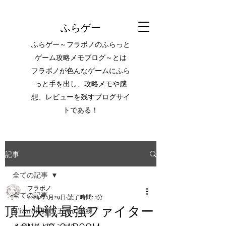
ふらゲー
ふらゲー～フラボノのふらっと
ゲーム攻略メモブログ～とは
フラボノが色んなゲームにふら
っと手を出し、攻略メモや感
想、レビューを残すブログサイ
トである！
記事
全ての記事
フラボノ
全ての記事
2024年1月29日
読了時間: 1分
頂上決戦 最強ファイター
Wizardry外伝 五つの試練