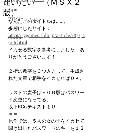
逢いたいー（ＭＳＸ２
メガドライブミニ２
版）
steam
プロジェクトegg
なんだこのタイトルは……。
switch
参考にしたサイト：
http://rygames.sblo.jp/article/187252
switch2
906.html
イカせる数字を参考にしました、あ
りがとうございます！
２桁の数字を３つ入力して、生成さ
れた文章で相手をイカせればＯＫ。
ラストの麦子はＥＧＧ版はパスワー
ド変更になってる。
以下EGGテキストより
＝＝
原作では、５人の女の子をイカセて
聞き出したパスワードのキーを１２