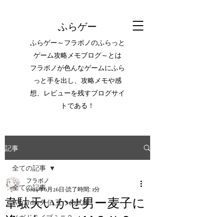
ふらゲー
ふらゲー～フラボノのふらっと
ゲーム攻略メモブログ～とは
フラボノが色んなゲームにふら
っと手を出し、攻略メモや感
想、レビューを残すブログサイ
トである！
記事
全ての記事
フラボノ
全ての記事
2024年6月26日
読了時間: 1分
韋駄天いかせ男ー麦子に
Wizardry外伝 五つの試練