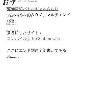
おり
メガドライブミニ２
steam
究極変幻バトルギャルさおり
コンパイルのＡＤＶ、マルチエンド
プロジェクトegg
13種。
switch
switch2
参考にしたサイト：
コンパイル@DiscStation wiki
ここにエンド到達全部書いてある
ね……。