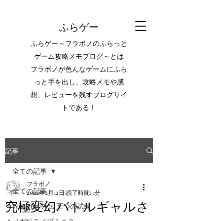
ふらゲー
ふらゲー～フラボノのふらっと
ゲーム攻略メモブログ～とは
フラボノが色んなゲームにふら
っと手を出し、攻略メモや感
想、レビューを残すブログサイ
トである！
記事
全ての記事
フラボノ
全ての記事
2022年2月12日
読了時間: 1分
究極変幻バトルギャルさ
Wizardry外伝 五つの試練