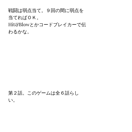
戦闘は弱点当て。９回の間に弱点を
当てればＯＫ。
Hit&Blowとかコードブレイカーで伝
わるかな。
第２話。このゲームは全６話らし
い。