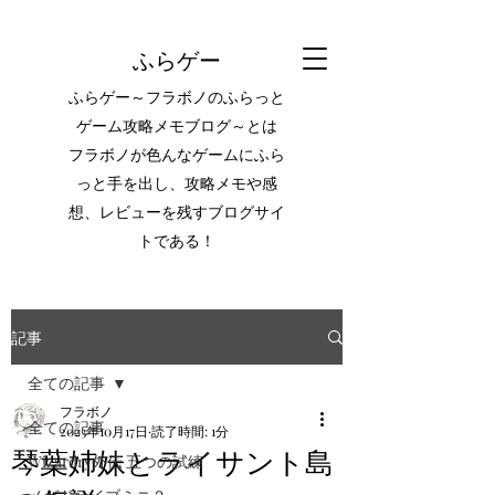
ふらゲー
ふらゲー～フラボノのふらっと
ゲーム攻略メモブログ～とは
フラボノが色んなゲームにふら
っと手を出し、攻略メモや感
想、レビューを残すブログサイ
トである！
記事
全ての記事
フラボノ
全ての記事
2023年10月17日
読了時間: 1分
琴葉姉妹とライサント島
Wizardry外伝 五つの試練