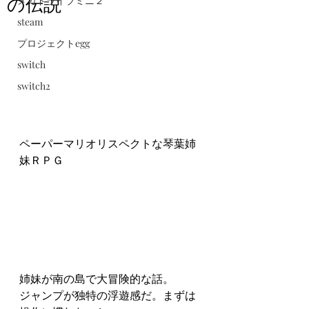
の伝説
メガドライブミニ２
steam
プロジェクトegg
switch
switch2
ペーパーマリオリスペクトな琴葉姉
妹ＲＰＧ
姉妹が南の島で大冒険的な話。
ジャンプが独特の浮遊感だ。まずは