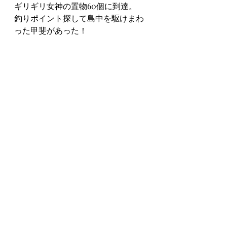
ギリギリ女神の置物60個に到達。
釣りポイント探して島中を駆けまわ
った甲斐があった！
ラスボスに手こずりながらもなんと
か倒してクリア！
攻撃パターンをやられて覚えていこ
う。
短くコンパクトにまとまっていて良
かった！
steam