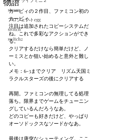
物語
メガドライブミニ２
steam
カービィの２作目、ファミコン初の
カービィ。
プロジェクトegg
注目は追加されたコピーシステムだ
switch
ね。これで多彩なアクションができ
switch2
る。
クリアするだけなら簡単だけど、ノ
ーミスとか狙い始めると意外と難し
い。
メモ：6-3までクリア　リズム天国ミ
ラクルスターズの後にクリアする
再開。ファミコンの無理してる処理
落ち。限界までゲームをチューニン
グしているんだろうなあ。
どのコピーも好きだけど、やっぱり
オーソドックスなソードかなあ。
最後は唐突なシューティング。ここ