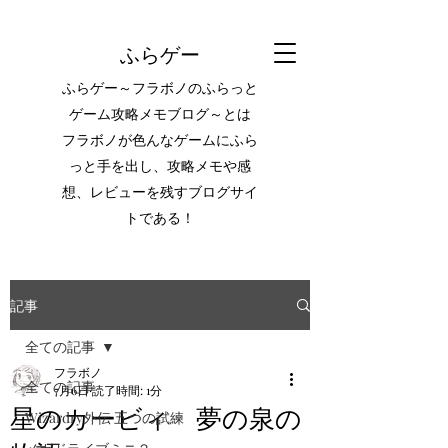
ふらゲー
ふらゲー～フラボノのふらっと
ゲーム攻略メモブログ～とは
フラボノが色んなゲームにふら
っと手を出し、攻略メモや感
想、レビューを残すブログサイ
トである！
記事
全ての記事
フラボノ
全ての記事
7月6日
読了時間: 1分
星のカービィ 夢の泉の
Wizardry外伝 五つの試練