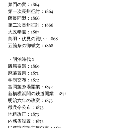
禁門の変：1864
第一次長州征討：1864
薩長同盟：1866
第二次長州征討：1866
大政奉還：1867
鳥羽・伏見の戦い：1868
五箇条の御誓文：1868
・明治時代１
版籍奉還：1869
廃藩置県：1871
学制交布：1872
富岡製糸場開業：1872
新橋横浜間の鉄道開業：1872
明治六年の政変：1873
徴兵令公布：1873
地租改正：1873
内務省設置：1873
民選議院設立建白書：1874