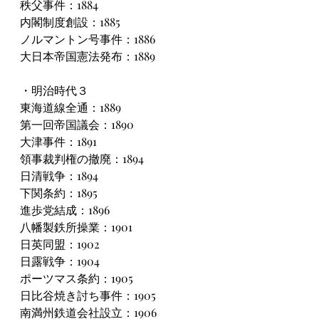
秩父事件：1884
内閣制度創設：1885
ノルマントン号事件：1886
大日本帝国憲法発布：1889
・明治時代３
東海道線全通：1889
第一回帝国議会：1890
大津事件：1891
領事裁判権の撤廃：1894
日清戦争：1894
下関条約：1895
進歩党結成：1896
八幡製鉄所操業：1901
日英同盟：1902
日露戦争：1904
ポーツマス条約：1905
日比谷焼き討ち事件：1905
南満州鉄道会社設立：1906