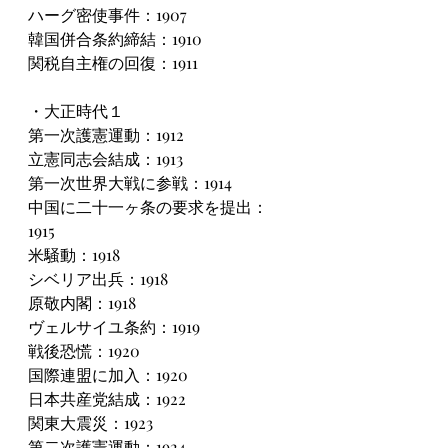
ハーグ密使事件：1907
韓国併合条約締結：1910
関税自主権の回復：1911
・大正時代１
第一次護憲運動：1912
立憲同志会結成：1913
第一次世界大戦に参戦：1914
中国に二十一ヶ条の要求を提出：
1915
米騒動：1918
シベリア出兵：1918
原敬内閣：1918
ヴェルサイユ条約：1919
戦後恐慌：1920
国際連盟に加入：1920
日本共産党結成：1922
関東大震災：1923
第二次護憲運動：1924