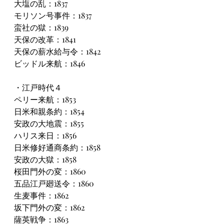
大塩の乱：1837
モリソン号事件：1837
蛮社の獄：1839
天保の改革：1841
天保の薪水給与令：1842
ビッドル来航：1846
・江戸時代４
ペリー来航：1853
日米和親条約：1854
安政の大地震：1855
ハリス来日：1856
日米修好通商条約：1858
安政の大獄：1858
桜田門外の変：1860
五品江戸廻送令：1860
生麦事件：1862
坂下門外の変：1862
薩英戦争：1863