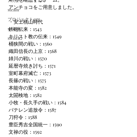
メガドライブミニ２
アンチョコをご用意しました。
steam
プロジェクトegg
・安土桃山時代
switch
鉄砲伝来：1543
キリスト教の伝来：1549
switch2
桶狭間の戦い：1560
織田信長の上京：1568
姉川の戦い：1570
延暦寺焼き討ち：1571
室町幕府滅亡：1573
長篠の戦い：1575
本能寺の変：1582
太閤検地：1582
小牧・長久手の戦い：1584
バテレン追放令：1587
刀狩令：1588
豊臣秀吉全国統一：1590
文禄の役：1592