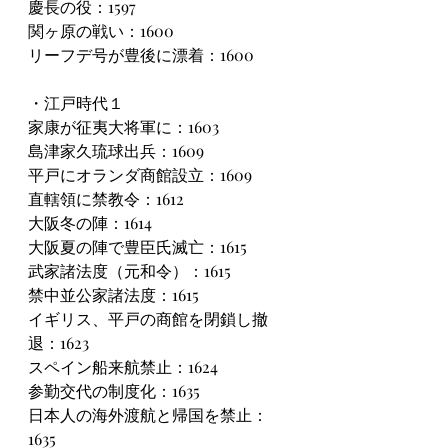
慶長の役：1597
関ヶ原の戦い：1600
リーフデ号が豊後に漂着：1600
・江戸時代１
家康が征夷大将軍に：1603
島津家久琉球出兵：1609
平戸にオランダ商館設立：1609
直轄領に禁教令：1612
大阪冬の陣：1614
大阪夏の陣で豊臣氏滅亡：1615
武家諸法度（元和令）：1615
禁中並公家諸法度：1615
イギリス、平戸の商館を閉鎖し撤
退：1623
スペイン船来航禁止：1624
参勤交代の制度化：1635
日本人の海外渡航と帰国を禁止：
1635