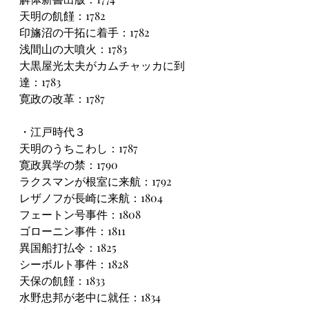
天明の飢饉：1782
印旛沼の干拓に着手：1782
浅間山の大噴火：1783
大黒屋光太夫がカムチャッカに到
達：1783
寛政の改革：1787
・江戸時代３
天明のうちこわし：1787
寛政異学の禁：1790
ラクスマンが根室に来航：1792
レザノフが長崎に来航：1804
フェートン号事件：1808
ゴローニン事件：1811
異国船打払令：1825
シーボルト事件：1828
天保の飢饉：1833
水野忠邦が老中に就任：1834