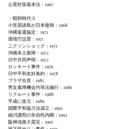
公害対策基本法：1967
・昭和時代３
小笠原諸島が日本復帰：1968
沖縄返還協定：1971
環境庁設置：1971
ニクソンショック：1971
沖縄本土復帰：1972
日中共同声明：1972
ロッキード事件：1976
日中平和友好条約：1978
プラザ合意：1985
男女雇用機会均等法施行：1986
リクルート事件：1988
平成に改元：1989
国際平和協力法成立：1992
細川護熙の非自民内閣：1993
阪神淡路大震災：1995
地下鉄サリン事件：1995