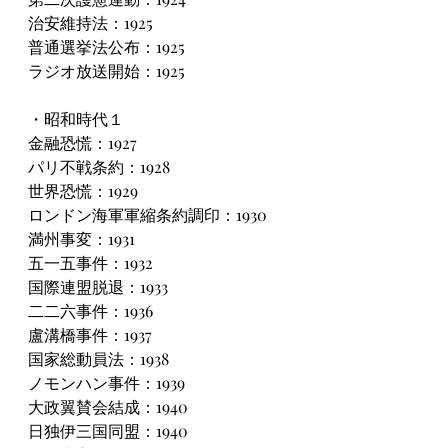
治安維持法：1925
普通選挙法公布：1925
ラジオ放送開始：1925
・昭和時代１
金融恐慌：1927
パリ不戦条約：1928
世界恐慌：1929
ロンドン海軍軍縮条約調印：1930
満州事変：1931
五一五事件：1932
国際連盟脱退：1933
二二六事件：1936
盧溝橋事件：1937
国家総動員法：1938
ノモンハン事件：1939
大政翼賛会結成：1940
日独伊三国同盟：1940