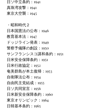
日ソ中立条約：1941
真珠湾攻撃：1941
東京大空襲：1945
・昭和時代２
日本国憲法の公布：1946
教育基本法：1947
ドッジライン発表：1949
警察予備隊の創設：1950
サンフランシスコ講和条約：1951
日米安全保障条約：1951
日米行政協定：1952
奄美群島が本土復帰：1953
自衛隊法公布：1954
自由民主党結成：1955
日ソ共同宣言：1956
日米新安全保障条約：1960
東京オリンピック：1964
日韓基本条約：1965