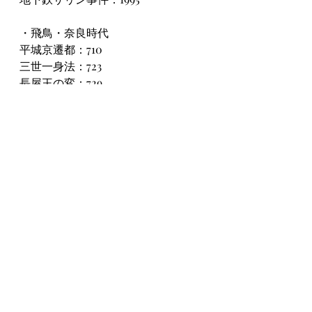
・飛鳥・奈良時代
平城京遷都：710
三世一身法：723
長屋王の変：729
藤原広嗣の乱：740
墾田永年私財法：743
東大寺、大仏開眼供養：752
橘奈良麻呂の変：757
長岡京遷都：784
・平安時代１
平安京遷都：794
承和の変：842
応天門の変：866
遣唐使の廃止：894
延喜の荘園整理令：902
平将門の乱：939