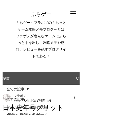
ふらゲー
ふらゲー～フラボノのふらっと
ゲーム攻略メモブログ～とは
フラボノが色んなゲームにふら
っと手を出し、攻略メモや感
想、レビューを残すブログサイ
トである！
記事
全ての記事
フラボノ
全ての記事
2024年8月5日
読了時間: 5分
日本史年号グリット
Wizardry外伝 五つの試練
年号を暗記するゲーム。