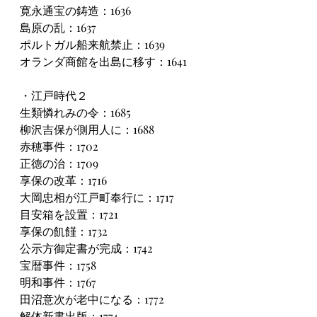
寛永通宝の鋳造：1636
島原の乱：1637
ポルトガル船来航禁止：1639
オランダ商館を出島に移す：1641
・江戸時代２
生類憐れみの令：1685
柳沢吉保が側用人に：1688
赤穂事件：1702
正徳の治：1709
享保の改革：1716
大岡忠相が江戸町奉行に：1717
目安箱を設置：1721
享保の飢饉：1732
公示方御定書が完成：1742
宝暦事件：1758
明和事件：1767
田沼意次が老中になる：1772
解体新書出版：1774