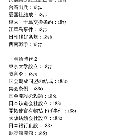
台湾出兵：1874
愛国社結成：1875
樺太・千島交換条約：1875
江華島事件：1875
日朝修好条規：1876
西南戦争：1877
・明治時代２
東京大学設立：1877
教育令：1879
国会期成同盟の結成：1880
集会条例：1880
国会開設の勅諭：1881
日本鉄道会社設立：1881
開拓使官有物払下げ事件：1881
大阪紡績会社設立：1882
日本銀行創設：1882
鹿鳴館開館：1883