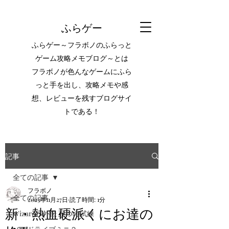
ふらゲー
ふらゲー～フラボノのふらっと
ゲーム攻略メモブログ～とは
フラボノが色んなゲームにふら
っと手を出し、攻略メモや感
想、レビューを残すブログサイ
トである！
記事
全ての記事
フラボノ
全ての記事
2023年11月27日
読了時間: 1分
新・熱血硬派くにお達の
Wizardry外伝 五つの試練