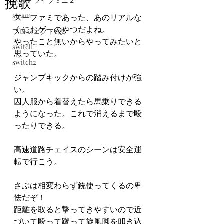
挽歌
メガドライブミニ２
steam
スーファミであった、あのリアルな
くにおゲーのやつだよね。
プロジェクトegg
やったこと無いからやってみたいと
switch
思っていた。
switch2
ジャンプキックからの踏み付けが強
い。
囚人服から着替えたら馬乗りできる
ようになった。これで消えるまで殴
ったりできる。
高速道路チェイスのシーンは安全運
転で行こう。
さぶは相変わらず銃使ってくるの卑
怯だぞ！
距離を取ると撃ってきやすいので近
づいて殴って蹴って旋風脚を叩き込