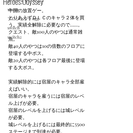
Heroes:Odyssey
メガドライブミニ２
steam
中国の放置ゲー。
とりあえずＤＬＣのキャラ２体を買
プロジェクトegg
う。実績全解除に必要なので……。
switch
クエスト、敵100人のやつは通常雑
switch2
魚。
敵40人のやつは10の倍数のフロアに
登場する中ボス。
敵20人のやつは各フロア最後に登場
する大ボス。
実績解除的には宿屋のキャラ全部雇
えばいい。
宿屋のキャラを雇うには宿屋のレベ
ル上げが必要。
宿屋のレベルを上げるには城レベル
が必要。
城レベルを上げるには最終的に5500
ステージまで到達が必要。