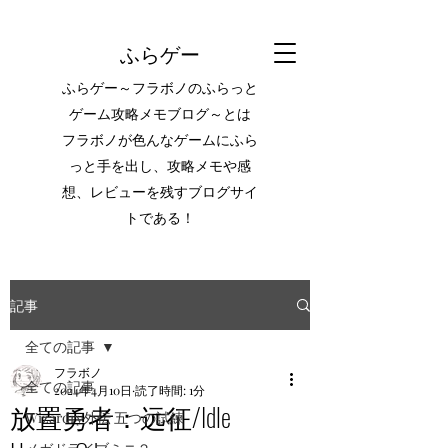
ふらゲー
ふらゲー～フラボノのふらっと
ゲーム攻略メモブログ～とは
フラボノが色んなゲームにふら
っと手を出し、攻略メモや感
想、レビューを残すブログサイ
トである！
記事
全ての記事
フラボノ
全ての記事
2024年4月10日
読了時間: 1分
放置勇者：远征/Idle
Wizardry外伝 五つの試練