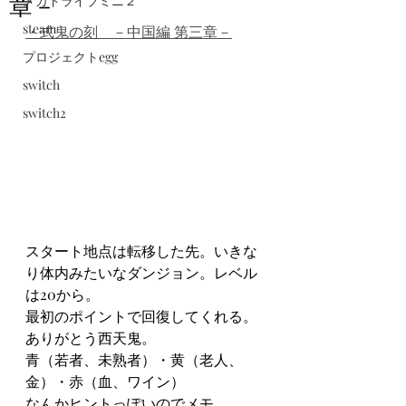
章－
メガドライブミニ２
steam
・式鬼の刻　－中国編 第三章－
プロジェクトegg
switch
switch2
スタート地点は転移した先。いきな
り体内みたいなダンジョン。レベル
は20から。
最初のポイントで回復してくれる。
ありがとう西天鬼。
青（若者、未熟者）・黄（老人、
金）・赤（血、ワイン）
なんかヒントっぽいのでメモ。