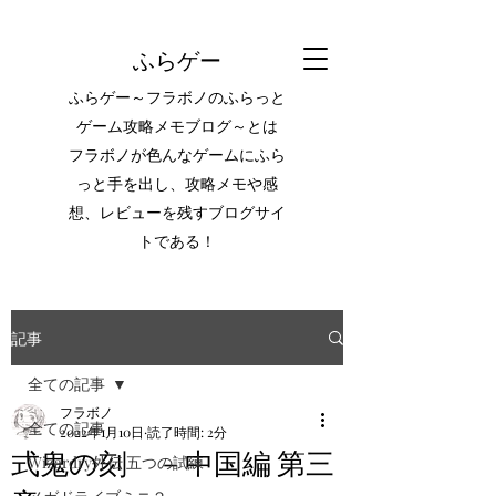
ふらゲー
ふらゲー～フラボノのふらっと
ゲーム攻略メモブログ～とは
フラボノが色んなゲームにふら
っと手を出し、攻略メモや感
想、レビューを残すブログサイ
トである！
記事
全ての記事
フラボノ
全ての記事
2022年1月10日
読了時間: 2分
式鬼の刻 －中国編 第三
Wizardry外伝 五つの試練