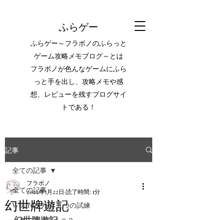
ふらゲー
ふらゲー～フラボノのふらっと
ゲーム攻略メモブログ～とは
フラボノが色んなゲームにふら
っと手を出し、攻略メモや感
想、レビューを残すブログサイ
トである！
記事
全ての記事
フラボノ
全ての記事
2022年1月22日
読了時間: 1分
幻世牌遊記
Wizardry外伝 五つの試練
幻世牌遊記