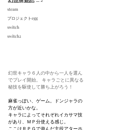
メガドライブミニ２
steam
プロジェクトegg
switch
switch2
幻世キャラ６人の中から一人を選ん
でプレイ開始。 キャラごとに異なる
秘技を駆使して勝ち上がろう！
麻雀っぽい、ゲーム。ドンジャラの
方が近いかな。
キャラによってそれぞれイカサマ技
があり、ＭＰ分使える感じ。
ここはＲＰＧで遊んだ主役アターホ