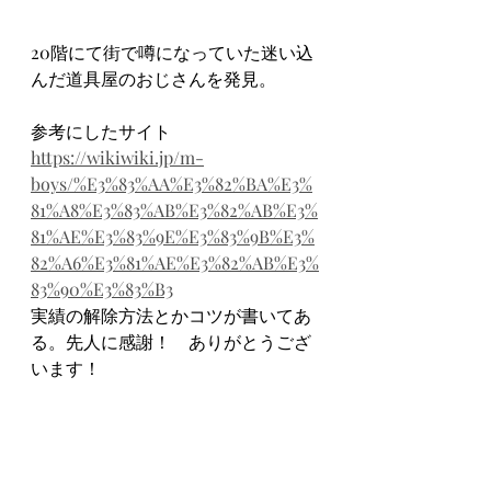
20階にて街で噂になっていた迷い込
んだ道具屋のおじさんを発見。
参考にしたサイト
https://wikiwiki.jp/m-
boys/%E3%83%AA%E3%82%BA%E3%
81%A8%E3%83%AB%E3%82%AB%E3%
81%AE%E3%83%9E%E3%83%9B%E3%
82%A6%E3%81%AE%E3%82%AB%E3%
83%90%E3%83%B3
実績の解除方法とかコツが書いてあ
る。先人に感謝！　ありがとうござ
います！