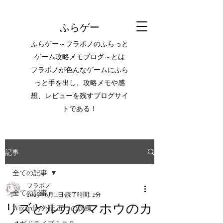
ふらゲー
ふらゲー～フラボノのふらっと
ゲーム攻略メモブログ～とは
フラボノが色んなゲームにふら
っと手を出し、攻略メモや感
想、レビューを残すブログサイ
トである！
記事
全ての記事
フラボノ
全ての記事
2023年6月11日
読了時間: 2分
リズとルカのマホウのカ
Wizardry外伝 五つの試練