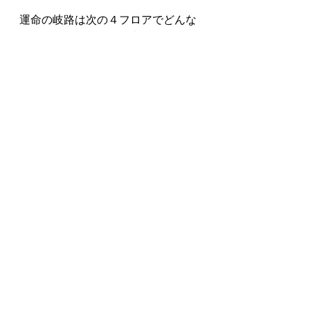
運命の岐路は次の４フロアでどんな
種類のアイテムだけが出現するのか
選ぶことができるダンジョン。
商人の隠れ屋敷はゴールドしか出な
いので、店で買い物がメインになる
感じかな。
後半即降り、いや塔だから即登りで
望みの塔99階制覇。
持ち込み武器消したくないな……で
も実績の為、泣く泣くオフに