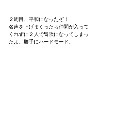
２周目、平和になったぞ！
名声を下げまくったら仲間が入って
くれずに２人で冒険になってしまっ
たよ。勝手にハードモード。
３周目。毎回思ってるんだけど、ア
イゼデシルをアイシテルゼと読んで
しまう。
エンド３へ。今度は名声高いので３
人で進める分余裕になった。