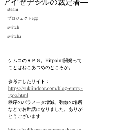
アイゼデシルの裁定者―
メガドライブミニ２
steam
プロジェクトegg
switch
switch2
ケムコのＲＰＧ。Hitpoint開発って
ことはねこあつめのところか。
参考にしたサイト：
https://yukiindoor.com/blog-entry-
1502.html
秩序のパラメータ増減、強敵の場所
などでお世話になりました。ありが
とうございます！
https://yuliber2021.gameanalyze.co