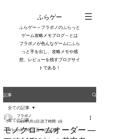
ふらゲー
ふらゲー～フラボノのふらっと
ゲーム攻略メモブログ～とは
フラボノが色んなゲームにふら
っと手を出し、攻略メモや感
想、レビューを残すブログサイ
トである！
記事
全ての記事
フラボノ
全ての記事
2023年5月15日
読了時間: 3分
モノクロームオーダー ―
Wizardry外伝 五つの試練