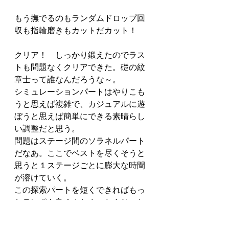
もう撫でるのもランダムドロップ回
収も指輪磨きもカットだカット！
クリア！　しっかり鍛えたのでラス
トも問題なくクリアできた。礎の紋
章士って誰なんだろうな～。
シミュレーションパートはやりこも
うと思えば複雑で、カジュアルに遊
ぼうと思えば簡単にできる素晴らし
い調整だと思う。
問題はステージ間のソラネルパート
だなあ。ここでベストを尽くそうと
思うと１ステージごとに膨大な時間
が溶けていく。
この探索パートを短くできればもっ
とテンポも良くまとまったんじゃな
いかなあ。
switch2