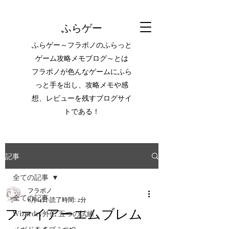
ふらゲー
ふらゲー～フラボノのふらっと
ゲーム攻略メモブログ～とは
フラボノが色んなゲームにふら
っと手を出し、攻略メモや感
想、レビューを残すブログサイ
トである！
記事
全ての記事
フラボノ
全ての記事
6月14日
読了時間: 2分
ファイアーエムブレム
Wizardry外伝 五つの試練