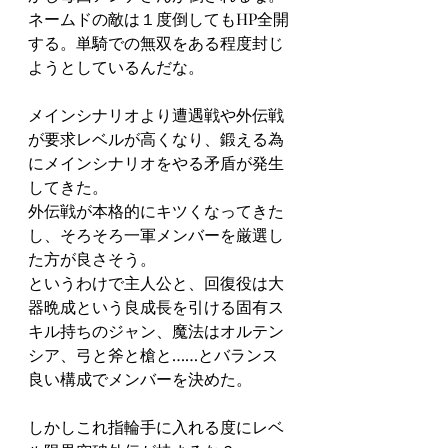
ネームドの敵は１度倒してもHP全開
する。単騎での無双をある程度封じ
ようとしているんだな。
メインシナリオより遭遇戦や外伝戦
が要求レベルが高くなり、鍛える為
にメインシナリオをやる矛盾が発生
してきた。
外伝戦が本格的にキツくなってきた
し、そろそろ一軍メンバーを厳選し
た方が良さそう。
というわけで主人公と、回復役は大
器晩成という良成長を引ける固有ス
キル持ちのジャン、魔法はオルテン
シア、弓と斧と槍と……とバランス
良い構成でメンバーを決めた。
しかしこれ指輪手に入れる度にレベ