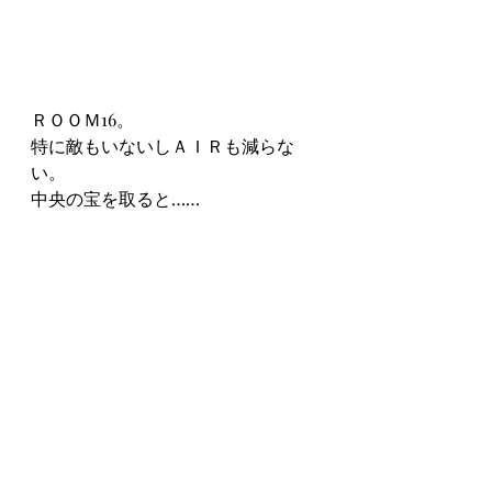
ＲＯＯＭ16。
特に敵もいないしＡＩＲも減らな
い。
中央の宝を取ると……
おめでとうの文字。