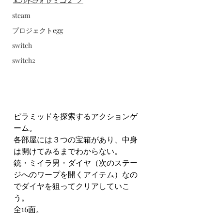
メガドライブミニ２
steam
プロジェクトegg
switch
switch2
ピラミッドを探索するアクションゲ
ーム。
各部屋には３つの宝箱があり、中身
は開けてみるまでわからない。
銃・ミイラ男・ダイヤ（次のステー
ジへのワープを開くアイテム）なの
でダイヤを狙ってクリアしていこ
う。
全16面。