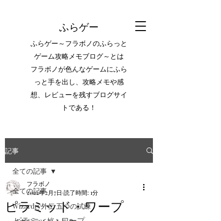
ふらゲー
ふらゲー～フラボノのふらっと
ゲーム攻略メモブログ～とは
フラボノが色んなゲームにふら
っと手を出し、攻略メモや感
想、レビューを残すブログサイ
トである！
記事
全ての記事
フラボノ
全ての記事
2022年2月7日
読了時間: 1分
ピラミッド・ワープ
Wizardry外伝 五つの試練
ピラミッド・ワープ