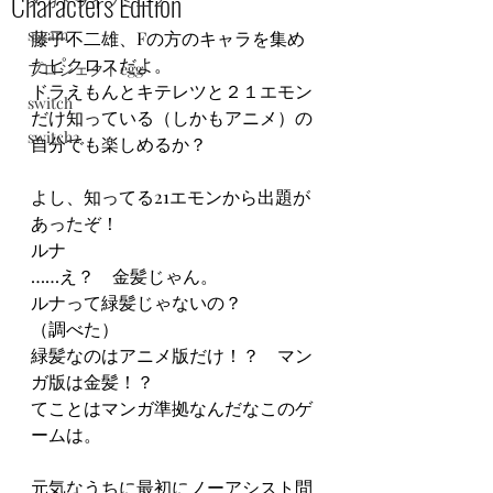
Characters Edition
メガドライブミニ２
steam
藤子不二雄、Fの方のキャラを集め
たピクロスだよ。
プロジェクトegg
ドラえもんとキテレツと２１エモン
switch
だけ知っている（しかもアニメ）の
switch2
自分でも楽しめるか？
よし、知ってる21エモンから出題が
あったぞ！
ルナ
……え？　金髪じゃん。
ルナって緑髪じゃないの？
（調べた）
緑髪なのはアニメ版だけ！？　マン
ガ版は金髪！？
てことはマンガ準拠なんだなこのゲ
ームは。
元気なうちに最初にノーアシスト問