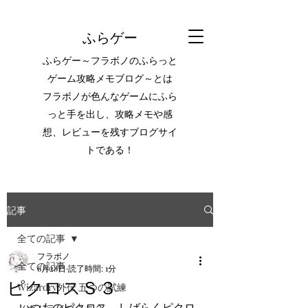
ふらゲー
ふらゲー～フラボノのふらっと
ゲーム攻略メモブログ～とは
フラボノが色んなゲームにふら
っと手を出し、攻略メモや感
想、レビューを残すブログサイ
トである！
記事
全ての記事
フラボノ
全ての記事
6月28日
読了時間: 1分
ピクロスＳ３
Wizardry外伝 五つの試練
いつものピクロス。しばらくピクロ