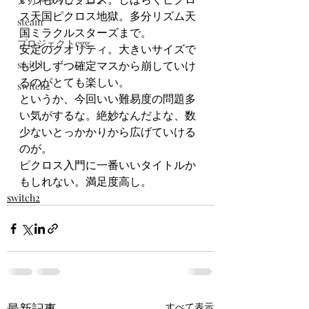
メガドライブミニ２
ス天国ピクロス地獄。多分リズム天
steam
国ミラクルスターズまで。
プロジェクトegg
安定のクオリティ。大きいサイズで
switch
も少しずつ確定マスから崩していけ
るのがとても楽しい。
switch2
というか、今回いい難易度の問題多
い気がするな。絶妙なんだよな、数
少ないとっかかりから広げていける
のが。
ピクロス入門に一番いいタイトルか
もしれない。満足度高し。
switch2
最新記事
すべて表示