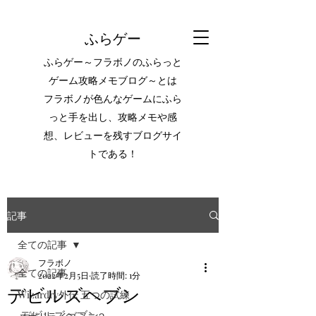
ふらゲー
ふらゲー～フラボノのふらっと
ゲーム攻略メモブログ～とは
フラボノが色んなゲームにふら
っと手を出し、攻略メモや感
想、レビューを残すブログサイ
トである！
記事
全ての記事
フラボノ
全ての記事
2022年2月5日
読了時間: 1分
デビルズヘブン
Wizardry外伝 五つの試練
デビルズヘブン