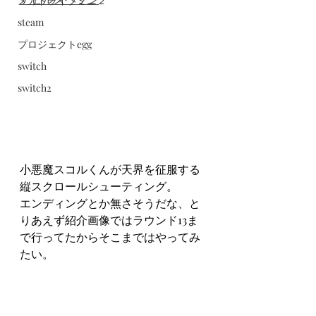
メガドライブミニ２
steam
プロジェクトegg
switch
switch2
小悪魔スコルくんが天界を征服する
縦スクロールシューティング。
エンディングとか無さそうだな、と
りあえず紹介画像ではラウンド13ま
で行ってたからそこまではやってみ
たい。