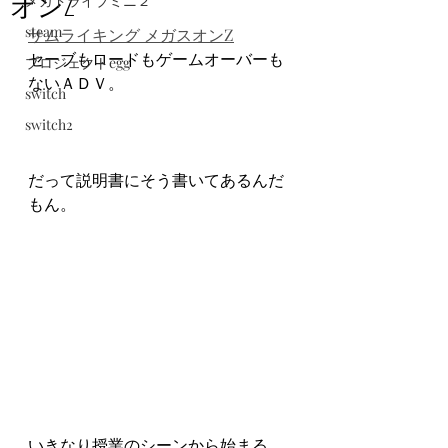
オンZ
メガドライブミニ２
steam
サムライキング メガスオンZ
セーブもロードもゲームオーバーも
プロジェクトegg
ないＡＤＶ。
switch
switch2
だって説明書にそう書いてあるんだ
もん。
いきなり授業のシーンから始まる。