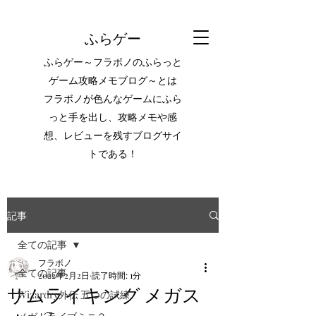
ふらゲー
ふらゲー～フラボノのふらっと
ゲーム攻略メモブログ～とは
フラボノが色んなゲームにふら
っと手を出し、攻略メモや感
想、レビューを残すブログサイ
トである！
記事
全ての記事
フラボノ
全ての記事
2022年2月2日
読了時間: 1分
サムライキング メガス
Wizardry外伝 五つの試練