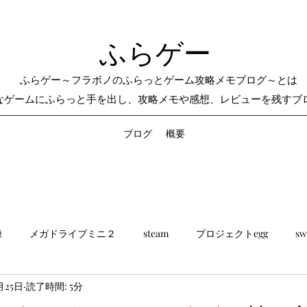
ふらゲー
ふらゲー～フラボノのふらっとゲーム攻略メモブログ～とは
なゲームにふらっと手を出し、攻略メモや感想、レビューを残すブ
ブログ
概要
練
メガドライブミニ２
steam
プロジェクトegg
sw
月25日
読了時間: 5分