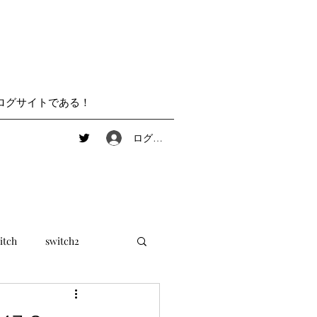
ログサイトである！
ログイン
itch
switch2