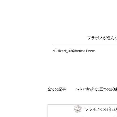
フラボノが色ん
civilized_33@hotmail.com
全ての記事
Wizardry外伝 五つの試
フラボノ
2022年12