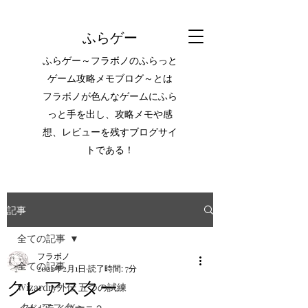
ふらゲー
ふらゲー～フラボノのふらっと
ゲーム攻略メモブログ～とは
フラボノが色んなゲームにふら
っと手を出し、攻略メモや感
想、レビューを残すブログサイ
トである！
記事
全ての記事
フラボノ
全ての記事
2022年2月1日
読了時間: 7分
クレアスター
Wizardry外伝 五つの試練
クレアスター