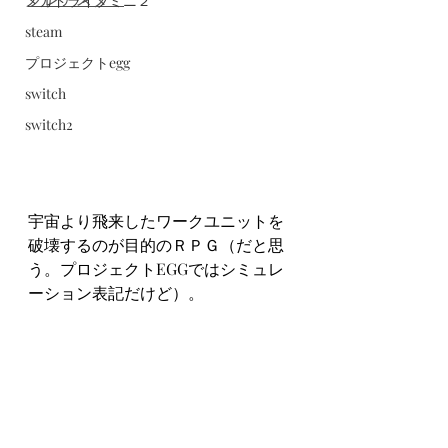
メガドライブミニ２
steam
プロジェクトegg
switch
switch2
宇宙より飛来したワークユニットを
破壊するのが目的のＲＰＧ（だと思
う。プロジェクトEGGではシミュレ
ーション表記だけど）。