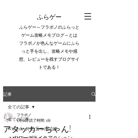
ふらゲー
ふらゲー～フラボノのふらっと
ゲーム攻略メモブログ～とは
フラボノが色んなゲームにふら
っと手を出し、攻略メモや感
想、レビューを残すブログサイ
トである！
記事
全ての記事
フラボノ
全ての記事
5月31日
読了時間: 1分
アタッカーちゃん!
Wizardry外伝 五つの試練
2.5Dローグライクアクション。