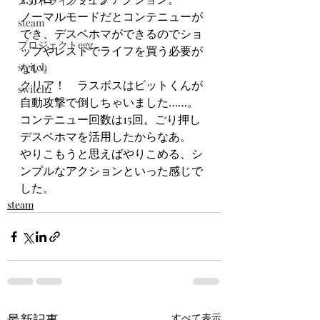
メガドライブミニ２
ノーマルモードだとコンテニューが
steam
でき、デスベホマができるのでショ
プロジェクトegg
ップやレストでライフを買う必要が
switch
ない。
クリア！　ラスボスはビットくんが
switch2
自動攻撃で倒しちゃいました……。
コンテニュー回数は15回。ごり押し
デスベホマを活用したからなあ。
やりこもうと思えばやりこめる、シ
ンプルなアクションといった感じで
した。
steam
最新記事
すべて表示