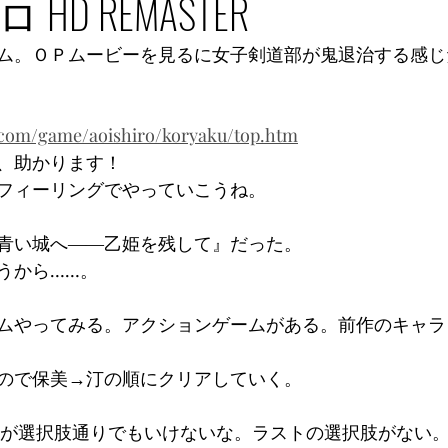
HD REMASTER
ム。ＯＰムービーを見るに女子剣道部が鬼退治する感じ
2.com/game/aoishiro/koryaku/top.htm
、助かります！
フィーリングでやっていこうね。
青い城へ――乙姫を残して』だった。
うから……。
ムやってみる。アクションゲームがある。前作のキャラ
ので保美→汀の順にクリアしていく。
る未来が選択肢通りでもいけないな。ラストの選択肢がない