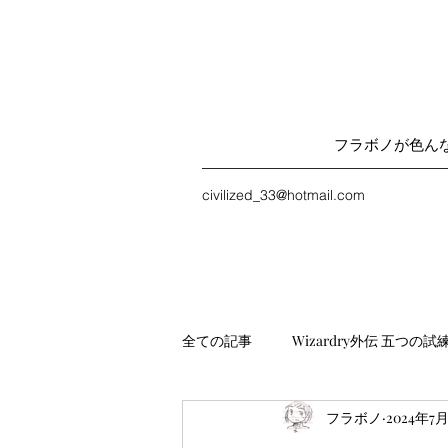
フラボノが色ん
civilized_33@hotmail.com
全ての記事
Wizardry外伝 五つの試
フラボノ
2024年7