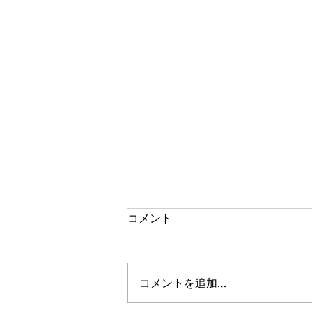
アフターイメージ
コメント
メトロイドヴァニア系アクション
RPG。 世界が広い。ストーリー
はよくわかんない。 目的地は遥
コメントを追加…
か東……本当に遥か東だあ。マジ
で広いなあこのゲーム。 ボスを