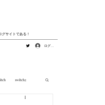
ログサイトである！
ログイン
itch
switch2