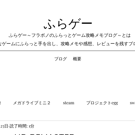
ふらゲー
ふらゲー～フラボノのふらっとゲーム攻略メモブログ～とは
なゲームにふらっと手を出し、攻略メモや感想、レビューを残すブ
ブログ
概要
練
メガドライブミニ２
steam
プロジェクトegg
sw
月25日
読了時間: 1分