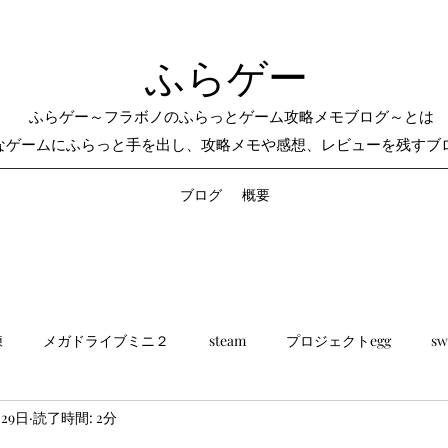
ふらゲー
ふらゲー～フラボノのふらっとゲーム攻略メモブログ～とは
なゲームにふらっと手を出し、攻略メモや感想、レビューを残すブ
ブログ
概要
練
メガドライブミニ２
steam
プロジェクトegg
sw
月29日
読了時間: 2分