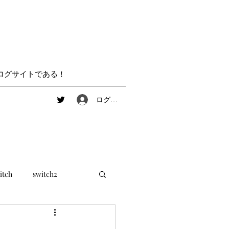
ログサイトである！
ログイン
itch
switch2