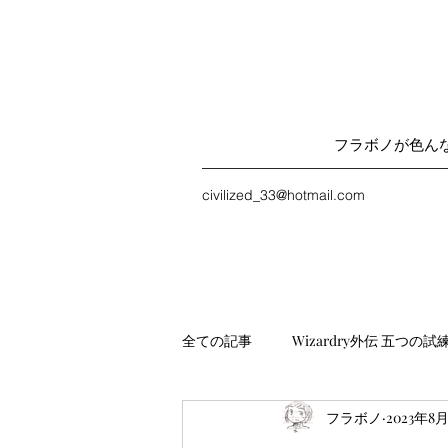
フラボノが色ん
civilized_33@hotmail.com
全ての記事
Wizardry外伝 五つの試
フラボノ
2023年8