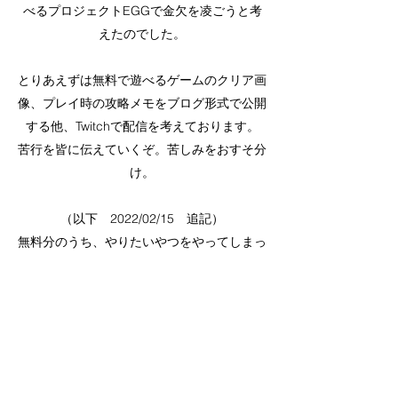
べるプロジェクトEGGで金欠を凌ごうと考
えたのでした。
とりあえずは無料で遊べるゲームのクリア画
像、プレイ時の攻略メモをブログ形式で公開
する他、Twitchで配信を考えております。
​苦行を皆に伝えていくぞ。苦しみをおすそ分
け。
（以下 2022/02/15 追記）
​無料分のうち、やりたいやつをやってしまっ
たのでこっからはプロジェクトeggだけじゃ
なく、別のゲームにも手を出していくぞ！
（以下 2022/12/04 追記）
このサイト作って1年近くなるけど、サイト
名を検索しても全然検索引っかからないんだ